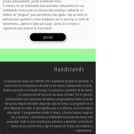
propio entrenamiento, puede mantenerlo fresco.
Si vienes a mí con habilidades más avanzadas, trabajaremos en una
variedad de trucos junto con técnicas más complejas, utilizando un
método de "desglose" para aprenderlos más rápido. Hay un sinfín de
patrones para aprender y hacer malabares, por lo que hay un sinfín de
lanzamientos, capturas e ideas para jugar. ¡Junto con consejos y
sugerencias para mejorar su nivel actual!
atrás
Handstands
Las paradas de manos son
difíciles. Pero totalmente posible de aprender. Si
vienes a mí sin la experiencia de estar en tus manos, trabajaremos en todo,
desde la posición correcta del cuerpo, la colocación y posición de las manos
y la construcción de fuerza en las áreas centrales. Por lo general,
comenzaremos con la posición de cabeza y progresaremos hasta la parada
de manos después de haber adquirido algo de fuerza. La progresión en el
pino depende de usted, lo que significa que si se esfuerza, verá una mejora
más rápido. Y progresaremos desde lo básico, a formas básicas, luego de
pie y duración, a transiciones y habilidades de parada de manos más
avanzadas. Todo lo que necesita para comenzar a aprender a ponerse de
manos es una
pared vacía y algo de espacio en el piso para calentar y
acondicionar.