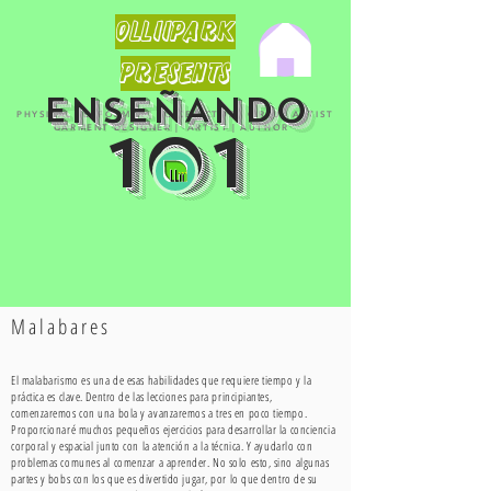
OLLiiPARK
PRESENTS
ENSEÑANDO
PHYSICAL PERFORMER | VOICE ACTOR | CIRCUS ARTIST
101
GARMENT DESIGNER | ARTIST | AUTHOR
Malabares
El malabarismo es una de esas habilidades que requiere tiempo y la
práctica es clave. Dentro de las lecciones para principiantes,
comenzaremos con una bola y avanzaremos a tres en poco tiempo.
Proporcionaré muchos pequeños ejercicios para desarrollar la conciencia
corporal y espacial junto con la atención a la técnica. Y ayudarlo con
problemas comunes al comenzar a aprender. No solo esto, sino algunas
partes y bobs con los que es divertido jugar, por lo que dentro de su