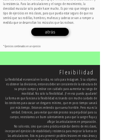
la resistencia. Para las articulaciones y el rango de movimiento, la
densidad muscular solo puede hacer mucho. Es por eso que integro este
tipo de ejercicios en mis clases, para que pueda estar seguro de que no
sentirá que sus rodillas, hombros, muñecas y caderas se van a romper a
medida que se desarrollan los músculos que las rodean.
atrás
* Ejercicios combinados en un ejercicio
Flexibilidad
La flexibilidad es esencial en la vida, no solo para Instagram. Si su objetivo
es obtener las divisiones, entonces debe ser consciente de la estructura de
su propio cuerpo y estirar con cuidado para aumentar su rango de
movilidad. No solo tu flexibilidad. ¡Y en eso puedo ayudarte!
La forma en que funciona la flexibilidad es tirando con mucho cuidado de
los tendones para causar un desgarro mínimo, que en poco tiempo sanará
por más tiempo. Entonces entiendo que suena horrible. Pero esa es la
verdad. Entonces, para evitar que este proceso sea perjudicial para su
cuerpo, necesitamos un buen calentamiento para que la sangre fluya y
aflojar las articulaciones en preparación.
No solo esto, sino que como práctica estándar dentro de mis clases,
incorporaré ejercicios de estabilidad y resistencia para mejorar la fuerza en
las articulaciones. Esto es para prevenir posibles lesiones en estas áreas y