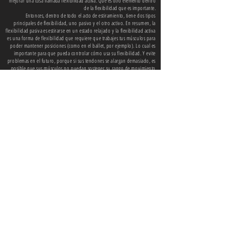
mejorar una cosa llamada flexibilidad activa. Que es otro elemento dentro
de la flexibilidad que es importante.
Entonces, dentro de todo el acto de
estiramiento, tiene dos tipos
principales de flexibilidad, uno pasivo y el otro activo. En resumen, la
flexibilidad
pasiva
es
estirarse en un estado relajado y la flexibilidad activa
es una forma de flexibilidad que requiere que trabajes tus músculos para
poder mantener posiciones (como en el ballet, por ejemplo). Lo cual es
importante para que pueda controlar cómo usa su
flexibilidad. Y evite
problemas en el futuro, porque si sus tendones se alargan demasiado, es
posible que sus músculos no puedan sostener su rango de movimiento
recién descubierto.
Entonces, con todo eso fuera del camino, ¿alguien de la clase dividida?
atrás
¡PRÓXIMAMENTE MÁS INFORMACIÓN SOBRE LAS CLASES!
Consigue una
cotización