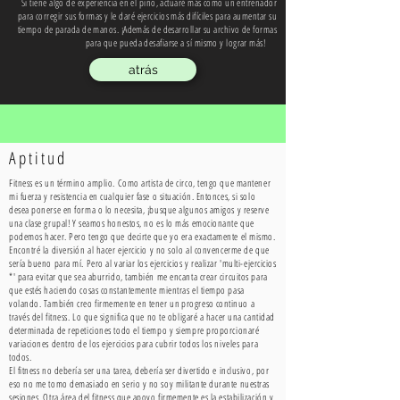
Si tiene algo de experiencia en el pino, actuaré más como un entrenador
para corregir sus formas y le daré ejercicios más difíciles para aumentar su
tiempo de parada de manos. ¡Además de desarrollar su archivo de formas
para que pueda desafiarse a sí mismo y lograr más!
atrás
Aptitud
Fitness es un término amplio. Como artista de circo, tengo que mantener
mi fuerza y
resistencia en cualquier fase o situación. Entonces, si solo
desea ponerse en forma o lo necesita, ¡busque algunos amigos y reserve
una clase grupal! Y seamos honestos, no es lo más emocionante que
podemos hacer. Pero tengo que decirte que yo era exactamente el mismo.
Encontré la diversión al hacer ejercicio y no solo al convencerme de que
sería bueno para mí. Pero al variar los ejercicios y realizar 'multi-ejercicios
*' para evitar que sea aburrido, también me encanta crear circuitos para
que estés haciendo cosas constantemente mientras el tiempo pasa
volando. También creo firmemente en tener un
progreso
continuo a
través del fitness. Lo que significa que no te obligaré a hacer una cantidad
determinada de repeticiones todo el tiempo y siempre proporcionaré
variaciones dentro de los ejercicios para cubrir todos los niveles para
todos.
El fitness no debería ser una tarea, debería ser divertido e inclusivo, por
eso no me tomo demasiado en serio y no soy militante durante nuestras
sesiones. Otra área del fitness que apoyo firmemente es la estabilización y