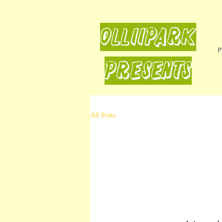
OLLiiPARK
PRESENTS
All Posts